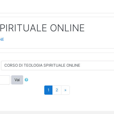
PIRITUALE ONLINE
NE
Vai
(zttuale)
Successivo
1
2
»