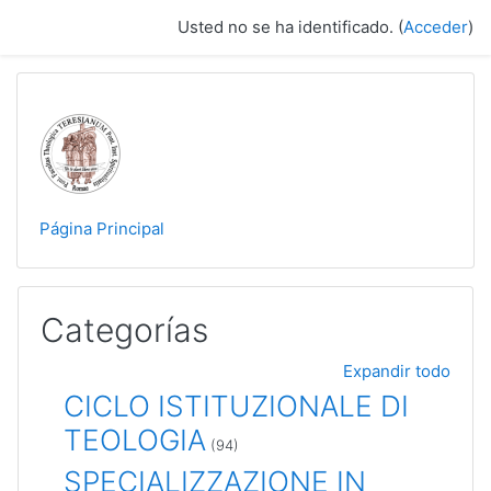
Salta al contenido principal
Usted no se ha identificado. (
Acceder
)
Página Principal
Categorías
Expandir todo
CICLO ISTITUZIONALE DI
TEOLOGIA
(94)
SPECIALIZZAZIONE IN