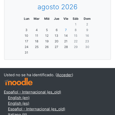
agosto 2026
Lun
Mar
Mié
Jue
Vie
Sáb
Dom
1
2
3
4
5
6
7
8
9
10
11
12
13
14
15
16
17
18
19
20
21
22
23
24
25
26
27
28
29
30
31
Usted no se ha identificado. (
Acceder
)
Español - Internacional ‎(es_old)‎
English ‎(en)‎
English ‎(es)‎
Español - Internacional ‎(es_old)‎
Italiano ‎(it)‎